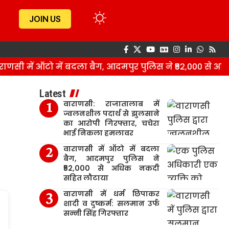
JOIN US
सी में ऑटो में बदला बैग, आदमपुर पुलिस ने ₹52,000 से अध
Latest
वाराणसी: राजातालाब में
ज्वलनशील पदार्थ से झुलसाने
का आरोपी गिरफ्तार, चचेरा
भाई निकला हमलावर
वाराणसी में ऑटो में बदला
बैग, आदमपुर पुलिस ने
₹52,000 से अधिक नकदी
सहित लौटाया
वाराणसी में धर्म छिपाकर
शादी व दुष्कर्म: सलमान उर्फ
सन्नी सिंह गिरफ्तार