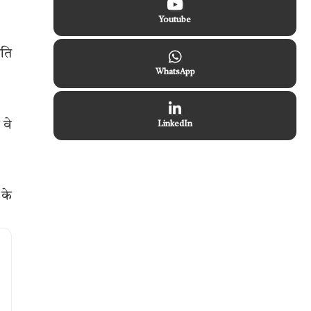
Youtube
िति
WhatsApp
 वे
LinkedIn
 के