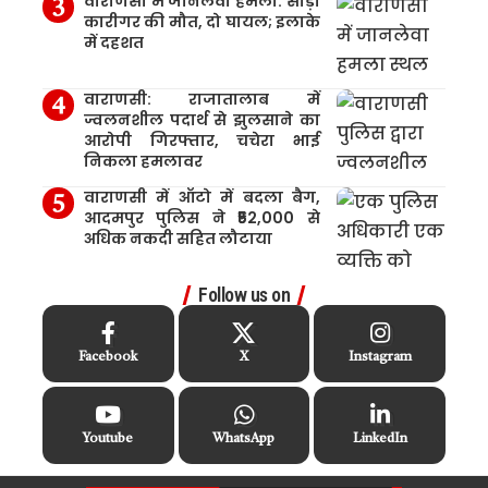
वाराणसी में जानलेवा हमला: साड़ी
कारीगर की मौत, दो घायल; इलाके
में दहशत
वाराणसी: राजातालाब में
ज्वलनशील पदार्थ से झुलसाने का
आरोपी गिरफ्तार, चचेरा भाई
निकला हमलावर
वाराणसी में ऑटो में बदला बैग,
आदमपुर पुलिस ने ₹52,000 से
अधिक नकदी सहित लौटाया
Follow us on
Facebook
X
Instagram
Youtube
WhatsApp
LinkedIn