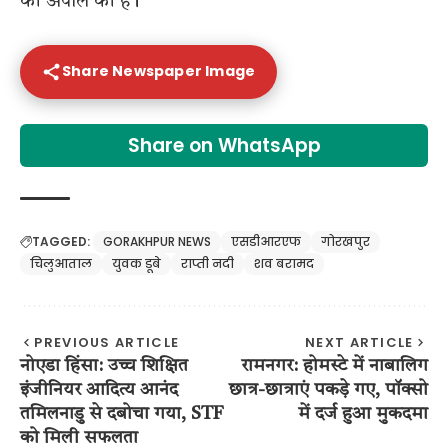
की अपील की है।
Share Newspaper Image
Share on WhatsApp
TAGGED:
GORAKHPUR NEWS
एसडीआरएफ
गोरखपुर
चिलुआताल
युवक डूबे
राप्ती नदी
शव बरामद
PREVIOUS ARTICLE
NEXT ARTICLE
नोएडा हिंसा: उच्च शिक्षित
रामनगर: होमस्टे में नाबालिग
इंजीनियर आदित्य आनंद
छात्र-छात्राएं पकड़े गए, पॉक्सो
तमिलनाडु से दबोचा गया, STF
में दर्ज हुआ मुकदमा
को मिली सफलता