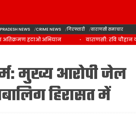
 PRADESH NEWS
CRIME NEWS
गिरफ्तारी
वाराणसी समाचार
 अतिक्रमण हटाओ अभियान
वाराणसी: रवि चौहान की हत
र्म: मुख्य आरोपी जेल
ाबालिग हिरासत में