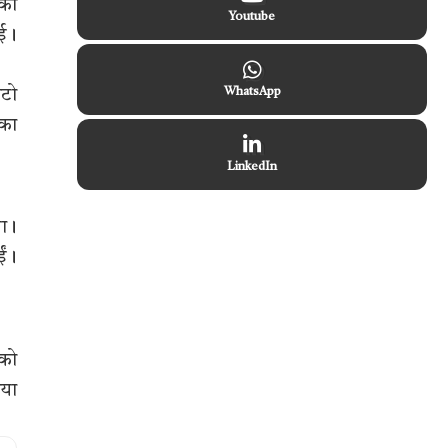
 को
Youtube
आई।
ोटो
WhatsApp
 का
LinkedIn
था।
ईं।
 को
िया