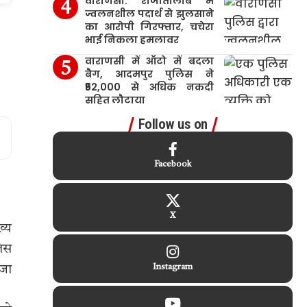
वाराणसी: राजातालाब में
ज्वलनशील पदार्थ से झुलसाने
का आरोपी गिरफ्तार, चचेरा
भाई निकला हमलावर
वाराणसी में ऑटो में बदला
बैग, आदमपुर पुलिस ने
₹52,000 से अधिक नकदी
सहित लौटाया
Follow us on
Facebook
X
ख्य
लिस
ेजा
Instagram