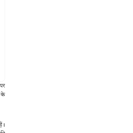
 पर
 के
ैं।