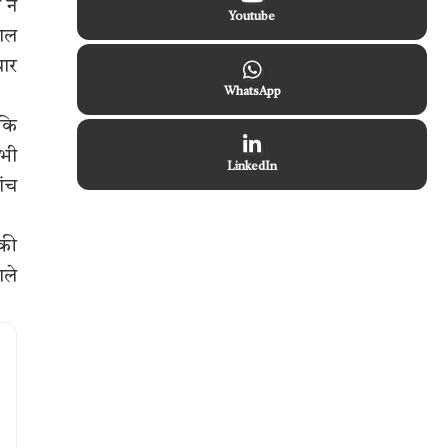
 ने
Youtube
काल
चार
WhatsApp
 कि
अभी
LinkedIn
ांच
 की
ाले