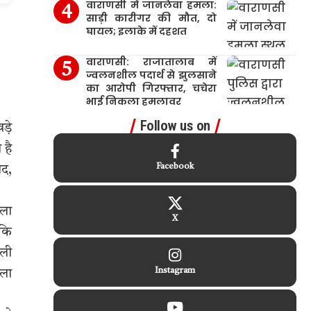
वाराणसी में जानलेवा हमला:
साड़ी कारीगर की मौत, दो
घायल; इलाके में दहशत
वाराणसी: राजातालाब में
ज्वलनशील पदार्थ से झुलसाने
का आरोपी गिरफ्तार, चचेरा
भाई निकला हमलावर
Follow us on
ड़े
 है
Facebook
ाद,
ेला
X
 कि
ाली
Instagram
ुला