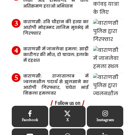
लंका और रामनगर में चला
अतिक्रमण हटाओ अभियान
वाराणसी: रवि चौहान की हत्या का
आरोपी मोहम्मद ताजिम मुठभेड़ में
गिरफ्तार
वाराणसी में जानलेवा हमला: साड़ी
कारीगर की मौत, दो घायल; इलाके
में दहशत
वाराणसी: राजातालाब में
ज्वलनशील पदार्थ से झुलसाने का
आरोपी गिरफ्तार, चचेरा भाई
निकला हमलावर
Follow us on
Facebook
X
Instagram