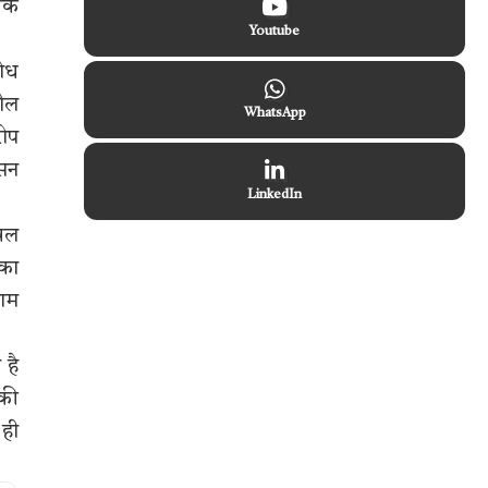
 कि
Youtube
रोध
हौल
WhatsApp
रोप
ासन
LinkedIn
विल
 का
नाम
 है
 की
 ही