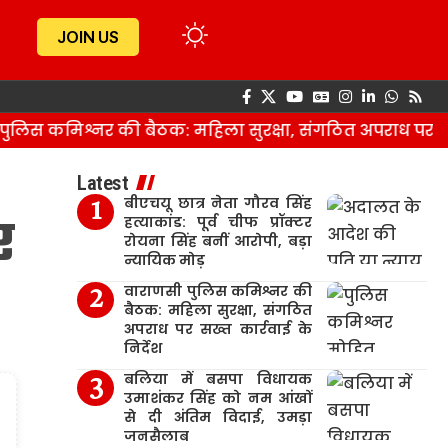
JOIN US
स कमिश्नर की बैठक: महिला सुरक्षा, संगठित अपराध पर सख्त का
Latest
बीएचयू छात्र नेता गौरव सिंह
र
हत्याकांड: पूर्व चीफ प्रॉक्टर
रोयना सिंह बनीं आरोपी, बड़ा
न्यायिक मोड़
वाराणसी पुलिस कमिश्नर की
बैठक: महिला सुरक्षा, संगठित
अपराध पर सख्त कार्रवाई के
निर्देश
बलिया में बसपा विधायक
उमाशंकर सिंह को नम आंखों
से दी अंतिम विदाई, उमड़ा
जनसैलाब