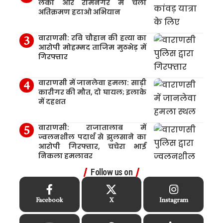
लंका और रामनगर में चला
अतिक्रमण हटाओ अभियान
वाराणसी: रवि चौहान की हत्या का
आरोपी मोहम्मद ताजिम मुठभेड़ में
गिरफ्तार
वाराणसी में जानलेवा हमला: साड़ी
कारीगर की मौत, दो घायल; इलाके
में दहशत
वाराणसी: राजातालाब में
ज्वलनशील पदार्थ से झुलसाने का
आरोपी गिरफ्तार, चचेरा भाई
निकला हमलावर
Follow us on
Facebook
X
Instagram