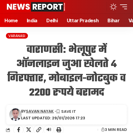
Home
India
Delhi
Uttar Pradesh
Bihar
V
VARANASI
वाराणसी: भेलूपुर में
ऑनलाइन जुआ खेलते 4
गिरफ्तार, मोबाइल-नोटबुक व
2200 रुपये बरामद
BY
SAVAN NAYAK
LAST UPDATED: 29/01/2026 17:23
🔊
3 MIN READ