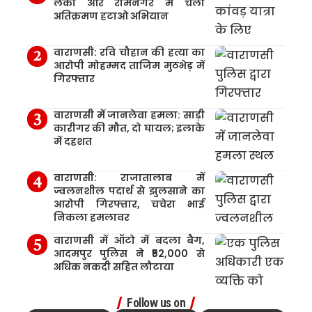
लंका और रामनगर में चला
अतिक्रमण हटाओ अभियान
वाराणसी: रवि चौहान की हत्या का
आरोपी मोहम्मद ताजिम मुठभेड़ में
गिरफ्तार
वाराणसी में जानलेवा हमला: साड़ी
कारीगर की मौत, दो घायल; इलाके
में दहशत
वाराणसी: राजातालाब में
ज्वलनशील पदार्थ से झुलसाने का
आरोपी गिरफ्तार, चचेरा भाई
निकला हमलावर
वाराणसी में ऑटो में बदला बैग,
आदमपुर पुलिस ने ₹52,000 से
अधिक नकदी सहित लौटाया
Follow us on