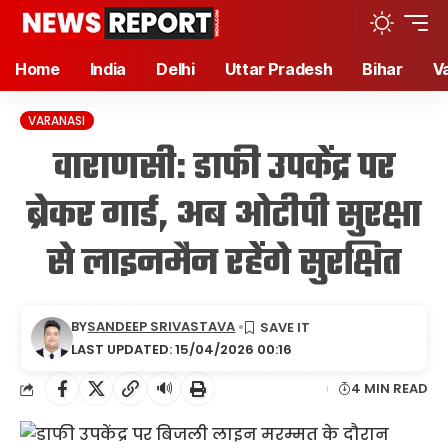
Home
India
Delhi
Uttar Pradesh
Bihar
V
VARANASI
वाराणसी: डाफी उपकेंद्र पर
ब्रेकर गार्ड, अब ओटीपी सुरक्षा
से लाइनमैन रहेंगे सुरक्षित
BY
SANDEEP SRIVASTAVA
LAST UPDATED: 15/04/2026 00:16
🔊
4 MIN READ