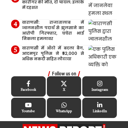
कारीगर की मौत, दो घायल; इलाके
में दहशत
वाराणसी: राजातालाब में
ज्वलनशील पदार्थ से झुलसाने का
आरोपी गिरफ्तार, चचेरा भाई
निकला हमलावर
वाराणसी में ऑटो में बदला बैग,
आदमपुर पुलिस ने ₹52,000 से
अधिक नकदी सहित लौटाया
Follow us on
Facebook
X
Instagram
Youtube
WhatsApp
LinkedIn