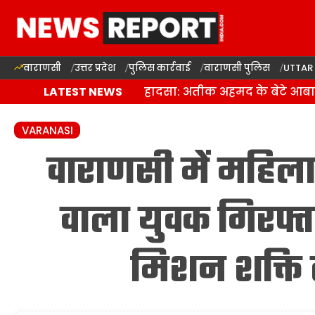
वाराणसी
उत्तर प्रदेश
पुलिस कार्रवाई
वाराणसी पुलिस
UTTAR
झांसी में दर्दनाक सड़क हादसा: अतीक अहमद के बेटे आबान
LATEST NEWS
VARANASI
वाराणसी में महिला
वाला युवक गिरफ्त
मिशन शक्ति ट