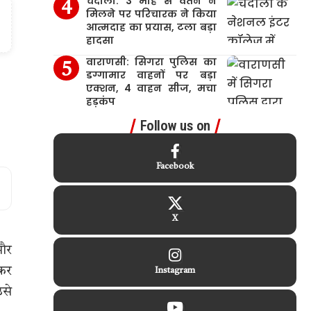
चंदौली: 3 माह से वेतन न
मिलने पर परिचारक ने किया
आत्मदाह का प्रयास, टला बड़ा
हादसा
वाराणसी: सिगरा पुलिस का
डग्गामार वाहनों पर बड़ा
एक्शन, 4 वाहन सीज, मचा
हड़कंप
Follow us on
Facebook
X
 और
खकर
Instagram
उसे