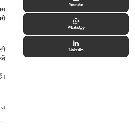
Youtube
लिस
ारी
WhatsApp
इसी
LinkedIn
तें
आई।
गंज