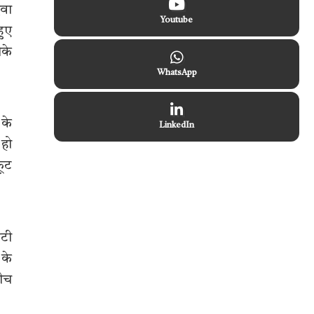
दवा
Youtube
हुए
ौके
WhatsApp
 के
LinkedIn
 हो
फूट
ेटी
 के
बीच