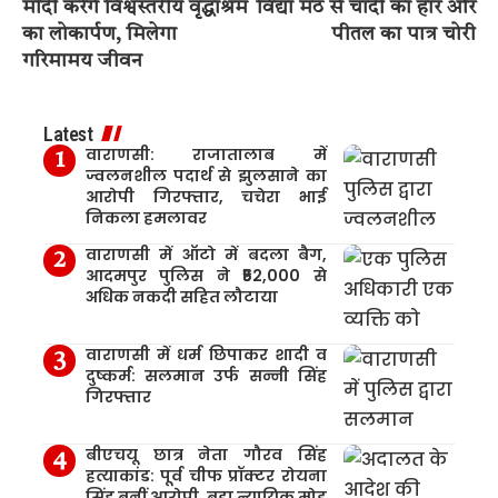
मोदी करेंगे विश्वस्तरीय वृद्धाश्रम
विद्या मठ से चांदी का हार और
का लोकार्पण, मिलेगा
पीतल का पात्र चोरी
गरिमामय जीवन
Latest
वाराणसी: राजातालाब में
ज्वलनशील पदार्थ से झुलसाने का
आरोपी गिरफ्तार, चचेरा भाई
निकला हमलावर
वाराणसी में ऑटो में बदला बैग,
आदमपुर पुलिस ने ₹52,000 से
अधिक नकदी सहित लौटाया
वाराणसी में धर्म छिपाकर शादी व
दुष्कर्म: सलमान उर्फ सन्नी सिंह
गिरफ्तार
बीएचयू छात्र नेता गौरव सिंह
हत्याकांड: पूर्व चीफ प्रॉक्टर रोयना
सिंह बनीं आरोपी, बड़ा न्यायिक मोड़