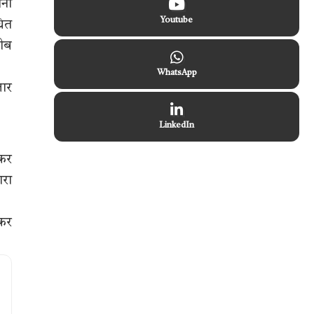
ाना
Youtube
धित
रीब
WhatsApp
जार
LinkedIn
ौकर
ारा
 कर