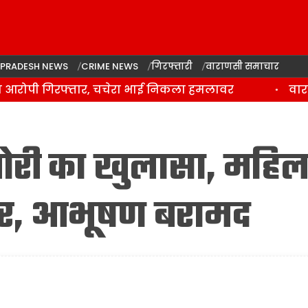
 PRADESH NEWS
CRIME NEWS
गिरफ्तारी
वाराणसी समाचार
रोपी गिरफ्तार, चचेरा भाई निकला हमलावर
वाराणसी
 चोरी का खुलासा, महिल
तार, आभूषण बरामद