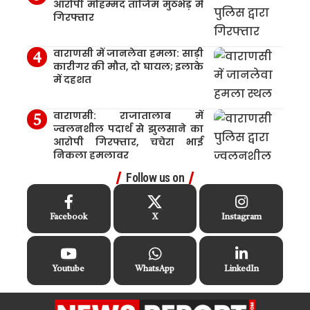
आरोपी मोहम्मद ताजिम मुठभेड़ में
गिरफ्तार
वाराणसी में जानलेवा हमला: साड़ी
कारीगर की मौत, दो घायल; इलाके
में दहशत
वाराणसी: राजातालाब में
ज्वलनशील पदार्थ से झुलसाने का
आरोपी गिरफ्तार, चचेरा भाई
निकला हमलावर
Follow us on
Facebook
X
Instagram
Youtube
WhatsApp
LinkedIn