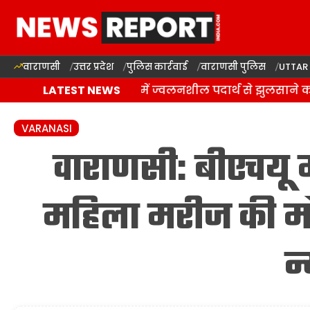
वाराणसी
उत्तर प्रदेश
पुलिस कार्रवाई
वाराणसी पुलिस
UTTAR
वाराणसी: राजातालाब में ज्वलनशील पदार्थ से झुलसाने का
LATEST NEWS
VARANASI
वाराणसी: बीएचयू म
महिला मरीज की मौत,
न