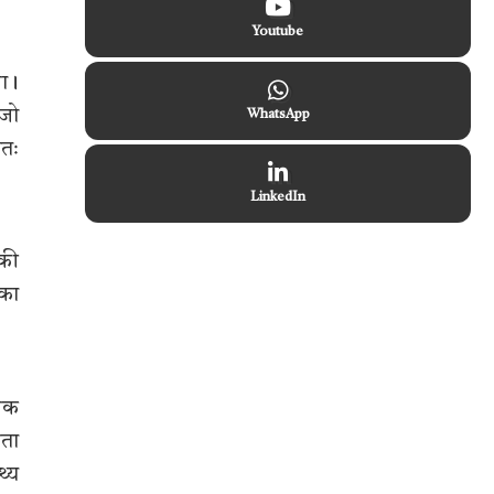
Youtube
था।
 जो
WhatsApp
ततः
LinkedIn
 की
 का
ेशक
यता
थ्य