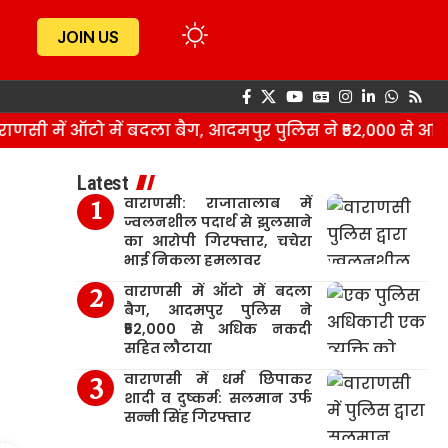
JOIN US
सी में ऑटो में बदला बैग, आदमपुर पुलिस ने ₹52,000 से अधि
Latest
वाराणसी: राजातालाब में
ज्वलनशील पदार्थ से झुलसाने
का आरोपी गिरफ्तार, चचेरा
भाई निकला हमलावर
वाराणसी में ऑटो में बदला
बैग, आदमपुर पुलिस ने
₹52,000 से अधिक नकदी
सहित लौटाया
वाराणसी में धर्म छिपाकर
शादी व दुष्कर्म: सलमान उर्फ
सन्नी सिंह गिरफ्तार