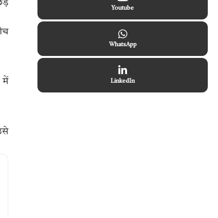
िड़
Youtube
बीच
WhatsApp
में
LinkedIn
उसे