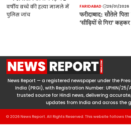
FARIDABAD
29/01/2026
फरीदाबाद: सौतेले पिता 
‘सीढ़ियों से गिरा’ कहकर
News Report — a registered newspaper under the Press
India (PRGI), with Registration Number: UPHIN/25/
trusted source for Hindi news, delivering accurate,
updates from India and across the g
© 2026 News Report. All Rights Reserved. This website follows th