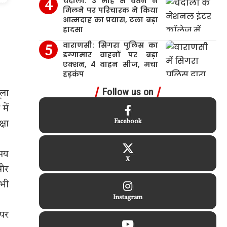
चंदौली: 3 माह से वेतन न
मिलने पर परिचारक ने किया
आत्मदाह का प्रयास, टला बड़ा
हादसा
वाराणसी: सिगरा पुलिस का
डग्गामार वाहनों पर बड़ा
एक्शन, 4 वाहन सीज, मचा
हड़कंप
Follow us on
ूला
में
Facebook
्षा
समय
X
और
 भी
Instagram
 पर