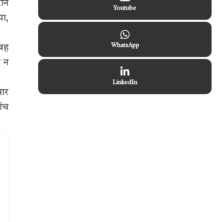
रान
Youtube
या,
WhatsApp
 वह
े न
LinkedIn
सार
ांच