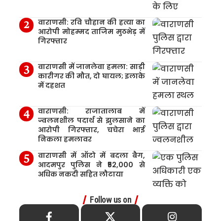
वाराणसी: रवि चौहान की हत्या का
आरोपी मोहम्मद ताजिम मुठभेड़ में
गिरफ्तार
वाराणसी में जानलेवा हमला: साड़ी
कारीगर की मौत, दो घायल; इलाके
में दहशत
वाराणसी: राजातालाब में
ज्वलनशील पदार्थ से झुलसाने का
आरोपी गिरफ्तार, चचेरा भाई
निकला हमलावर
वाराणसी में ऑटो में बदला बैग,
आदमपुर पुलिस ने ₹52,000 से
अधिक नकदी सहित लौटाया
Follow us on