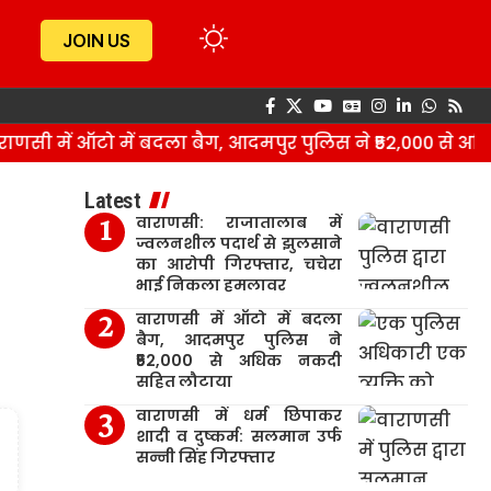
JOIN US
सी में ऑटो में बदला बैग, आदमपुर पुलिस ने ₹52,000 से अध
Latest
वाराणसी: राजातालाब में
ज्वलनशील पदार्थ से झुलसाने
का आरोपी गिरफ्तार, चचेरा
भाई निकला हमलावर
वाराणसी में ऑटो में बदला
बैग, आदमपुर पुलिस ने
₹52,000 से अधिक नकदी
सहित लौटाया
वाराणसी में धर्म छिपाकर
शादी व दुष्कर्म: सलमान उर्फ
सन्नी सिंह गिरफ्तार