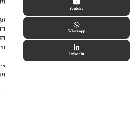
ारा
Youtube
 30
नाथ
WhatsApp
राज
िया
LinkedIn
 एक
रिम