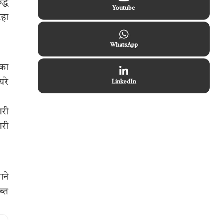
द्ध
Youtube
रहा
WhatsApp
 का
यरे
LinkedIn
ारी
ारी
ाने
ब्त