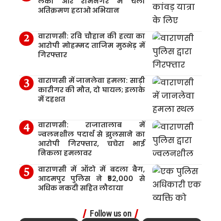
लंका और रामनगर में चला
अतिक्रमण हटाओ अभियान
वाराणसी: रवि चौहान की हत्या का
आरोपी मोहम्मद ताजिम मुठभेड़ में
गिरफ्तार
वाराणसी में जानलेवा हमला: साड़ी
कारीगर की मौत, दो घायल; इलाके
में दहशत
वाराणसी: राजातालाब में
ज्वलनशील पदार्थ से झुलसाने का
आरोपी गिरफ्तार, चचेरा भाई
निकला हमलावर
वाराणसी में ऑटो में बदला बैग,
आदमपुर पुलिस ने ₹52,000 से
अधिक नकदी सहित लौटाया
Follow us on