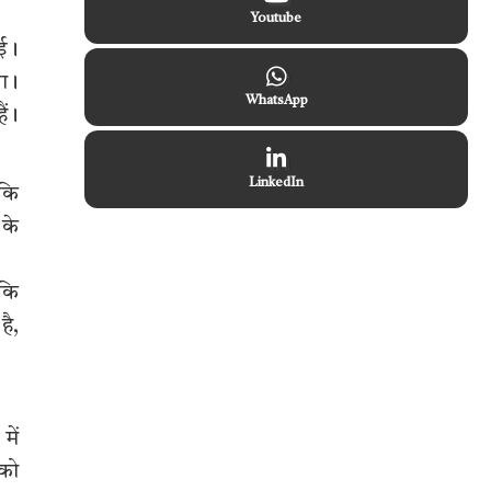
Youtube
आई।
या।
WhatsApp
ैं।
LinkedIn
 कि
 के
 कि
है,
में
 को