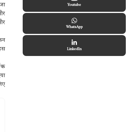
 जा
Youtube
 और
 और
WhatsApp
किन
 इस
LinkedIn
थिक
िया
लिए