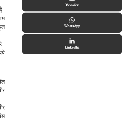
Youtube
ैं।
शाम
कूल
WhatsApp
रे।
LinkedIn
पये
कॉल
 और
 और
ांस