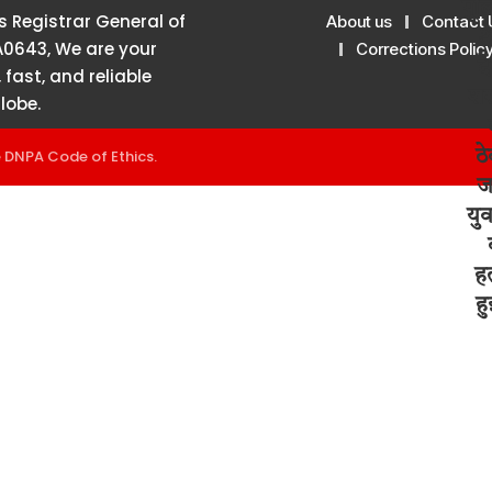
 Registrar General of
About us
Contact 
A0643, We are your
Corrections Polic
 fast, and reliable
lobe.
e
DNPA Code of Ethics
.