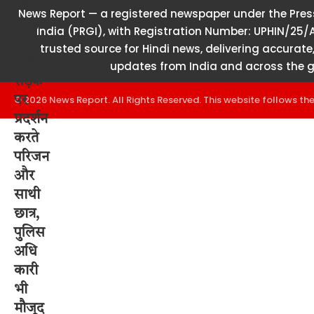
News Report — a registered newspaper under the Press
India (PRGI), with Registration Number: UPHIN/25/
trusted source for Hindi news, delivering accurate,
updates from India and across the g
© 2026 News Report. All Rights Reserved. This website follows th