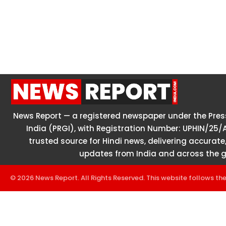
News Report — a registered newspaper under the Press
India (PRGI), with Registration Number: UPHIN/25/
trusted source for Hindi news, delivering accurate,
updates from India and across the g
© 2026 News Report. All Rights Reserved. This website follows th