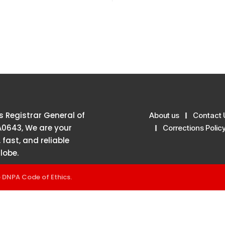
 Registrar General of
About us
Contact 
A0643, We are your
Corrections Polic
 fast, and reliable
lobe.
e
DNPA Code of Ethics
.