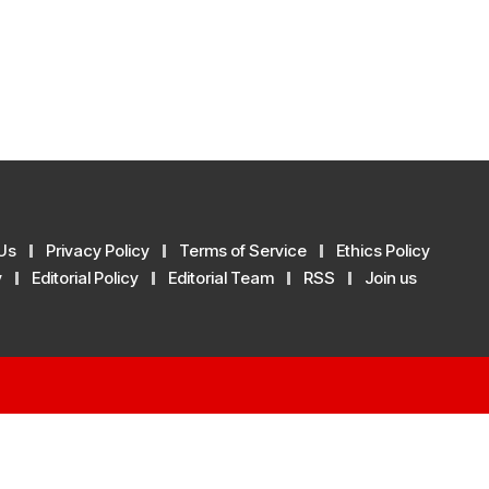
Us
Privacy Policy
Terms of Service
Ethics Policy
y
Editorial Policy
Editorial Team
RSS
Join us