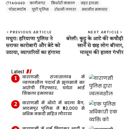
TAGGED:
कलीनगर
किशोरी कंकाल
नहर हादसा
पोस्टमार्टम
यूपी पुलिस
रोशनी लापता
स्थानीय समाचार
PREVIOUS ARTICLE
NEXT ARTICLE
मथुरा: हरियाणा पुलिस ने
बरेली: कुट्टू के आटे की कचौड़ी
सराफा कारोबारी और बेटे को
खाने से छह लोग बीमार,
उठाया, व्यापारियों का हंगामा
मासूम की हालत गंभीर
Latest
वाराणसी: राजातालाब में
ज्वलनशील पदार्थ से झुलसाने का
आरोपी गिरफ्तार, चचेरा भाई
निकला हमलावर
वाराणसी में ऑटो में बदला बैग,
आदमपुर पुलिस ने ₹52,000 से
अधिक नकदी सहित लौटाया
वाराणसी में धर्म छिपाकर शादी व