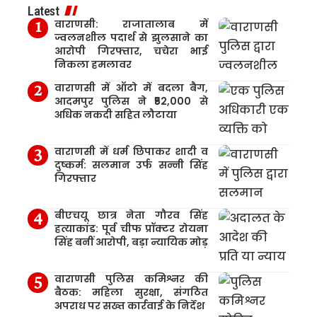
Latest
वाराणसी: राजातालाब में
ज्वलनशील पदार्थ से झुलसाने का
आरोपी गिरफ्तार, चचेरा भाई
निकला हमलावर
वाराणसी में ऑटो में बदला बैग,
आदमपुर पुलिस ने ₹52,000 से
अधिक नकदी सहित लौटाया
वाराणसी में धर्म छिपाकर शादी व
दुष्कर्म: सलमान उर्फ सन्नी सिंह
गिरफ्तार
बीएचयू छात्र नेता गौरव सिंह
हत्याकांड: पूर्व चीफ प्रॉक्टर रोयना
सिंह बनीं आरोपी, बड़ा न्यायिक मोड़
वाराणसी पुलिस कमिश्नर की
बैठक: महिला सुरक्षा, संगठित
अपराध पर सख्त कार्रवाई के निर्देश