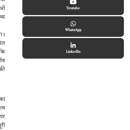
्कि
ाओं
Youtube
व्य
WhatsApp
या।
धित
 कि
LinkedIn
ींव
 की
 का
त्व
 पर
ूरी