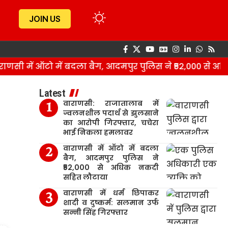
JOIN US
ी में ऑटो में बदला बैग, आदमपुर पुलिस ने ₹52,000 से अधि
Latest
वाराणसी: राजातालाब में
ज्वलनशील पदार्थ से झुलसाने
का आरोपी गिरफ्तार, चचेरा
भाई निकला हमलावर
वाराणसी में ऑटो में बदला
बैग, आदमपुर पुलिस ने
₹52,000 से अधिक नकदी
सहित लौटाया
वाराणसी में धर्म छिपाकर
शादी व दुष्कर्म: सलमान उर्फ
सन्नी सिंह गिरफ्तार