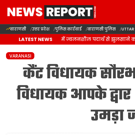
वाराणसी
उत्तर प्रदेश
पुलिस कार्रवाई
वाराणसी पुलिस
UTTAR
वाराणसी: राजातालाब में ज्वलनशील पदार्थ से झुलसाने का
LATEST NEWS
VARANASI
कैंट विधायक सौरभ
विधायक आपके द्वार 
उमड़ा