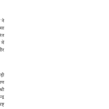
 ने
ऐसा
रित
में
 और
ड़ी
ायण
्री
द्र
ष्ट