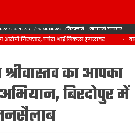
 PRADESH NEWS
CRIME NEWS
गिरफ्तारी
वाराणसी समाचार
 आरोपी गिरफ्तार, चचेरा भाई निकला हमलावर
वाराणस
 श्रीवास्तव का आपका
अभियान, बिरदोपुर में
 जनसैलाब