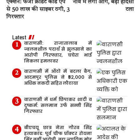
एक्शन: फर्जी क्रेडिट कार्ड ऐप
नाव में लगी आग, बड़ा हादसा
से 50 लाख की साइबर ठगी, 3
टला
गिरफ्तार
Latest
वाराणसी: राजातालाब में
ज्वलनशील पदार्थ से झुलसाने का
आरोपी गिरफ्तार, चचेरा भाई
निकला हमलावर
वाराणसी में ऑटो में बदला बैग,
आदमपुर पुलिस ने ₹52,000 से
अधिक नकदी सहित लौटाया
वाराणसी में धर्म छिपाकर शादी व
दुष्कर्म: सलमान उर्फ सन्नी सिंह
गिरफ्तार
बीएचयू छात्र नेता गौरव सिंह
हत्याकांड: पूर्व चीफ प्रॉक्टर रोयना
सिंह बनीं आरोपी, बड़ा न्यायिक मोड़