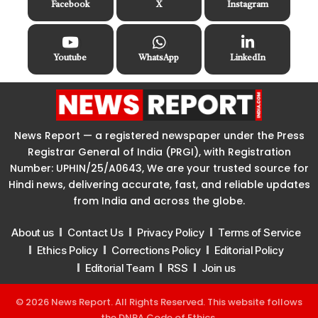
Facebook
X
Instagram
Youtube
WhatsApp
LinkedIn
News Report — a registered newspaper under the Press
Registrar General of India (PRGI), with Registration
Number: UPHIN/25/A0643, We are your trusted source for
Hindi news, delivering accurate, fast, and reliable updates
from India and across the globe.
About us
Contact Us
Privacy Policy
Terms of Service
Ethics Policy
Corrections Policy
Editorial Policy
Editorial Team
RSS
Join us
© 2026 News Report. All Rights Reserved. This website follows
the
DNPA Code of Ethics
.