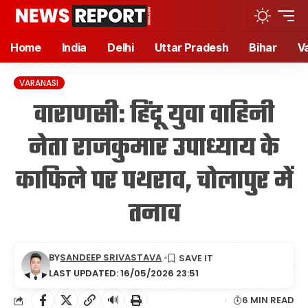
Home
India
Delhi
Uttar Pradesh
Bihar
V
VARANASI
वाराणसी: हिंदू युवा वाहिनी
नेता राजकुमार उपाध्याय के
काफिले पर पथराव, चोलापुर में
तनाव
BY
SANDEEP SRIVASTAVA
LAST UPDATED: 16/05/2026 23:51
🔊
6 MIN READ