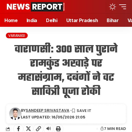
Home
India
Delhi
Uttar Pradesh
Bihar
V
VARANASI
वाराणसी: 300 साल पुराने
रामकुंड अखाड़े पर
महासंग्राम, दबंगों ने वट
सावित्री पूजा रोकी
BY
SANDEEP SRIVASTAVA
LAST UPDATED: 16/05/2026 21:05
🔊
7 MIN READ