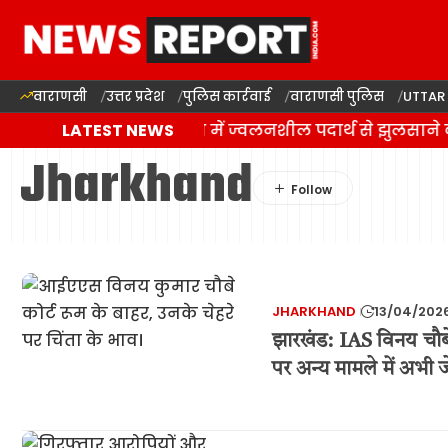
वाराणसी
उत्तर प्रदेश
पुलिस कार्रवाई
वाराणसी पुलिस
UTTAR
वाराणसी: राजातालाब में ज्वलनशील पदार्थ से झुलसाने
LATEST NEWS
Jharkhand
JHARKHAND
13/04/202
झारखंड: IAS विनय चौबे 
पर अन्य मामले में अभी जेल