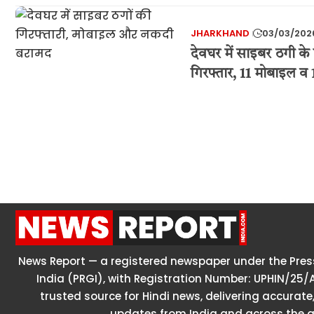
JHARKHAND
03/03/202
देवघर में साइबर ठगी के
गिरफ्तार, 11 मोबाइल व
News Report — a registered newspaper under the Press
India (PRGI), with Registration Number: UPHIN/25/
trusted source for Hindi news, delivering accurate,
updates from India and across the g