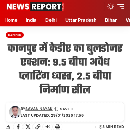
Home
India
Delhi
Uttar Pradesh
Bihar
V
KANPUR
कानपुर में केडीए का बुलडोजर
एक्शन: 9.5 बीघा अवैध
प्लाटिंग ध्वस्त, 2.5 बीघा
निर्माण सील
BY
SAVAN NAYAK
LAST UPDATED: 29/01/2026 17:56
🔊
3 MIN READ