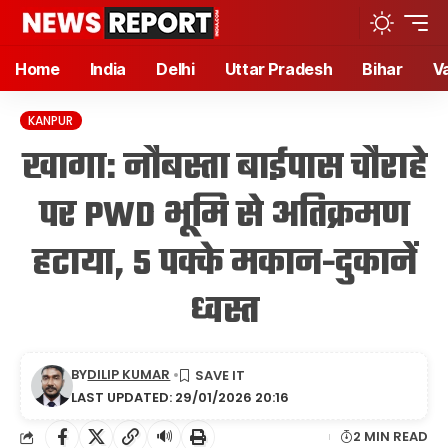
Home
India
Delhi
Uttar Pradesh
Bihar
V
KANPUR
खागा: नौबस्ता बाईपास चौराहे
पर PWD भूमि से अतिक्रमण
हटाया, 5 पक्के मकान-दुकानें
ध्वस्त
BY
DILIP KUMAR
LAST UPDATED: 29/01/2026 20:16
🔊
2 MIN READ