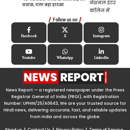
प्रयास, टला बड़ा हादसा
Follow us on
Facebook
X
Instagram
Youtube
WhatsApp
LinkedIn
News Report — a registered newspaper under the Press
Registrar General of India (PRGI), with Registration
Number: UPHIN/25/A0643, We are your trusted source for
Hindi news, delivering accurate, fast, and reliable updates
from India and across the globe.
About us
Contact Us
Privacy Policy
Terms of Service