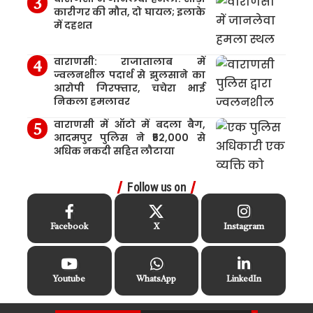
कारीगर की मौत, दो घायल; इलाके
में दहशत
वाराणसी: राजातालाब में
ज्वलनशील पदार्थ से झुलसाने का
आरोपी गिरफ्तार, चचेरा भाई
निकला हमलावर
वाराणसी में ऑटो में बदला बैग,
आदमपुर पुलिस ने ₹52,000 से
अधिक नकदी सहित लौटाया
Follow us on
Facebook
X
Instagram
Youtube
WhatsApp
LinkedIn