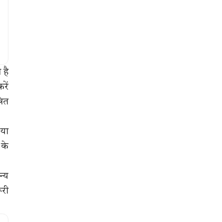
 है
रें
रित
 या
 के
न्य
ूरी