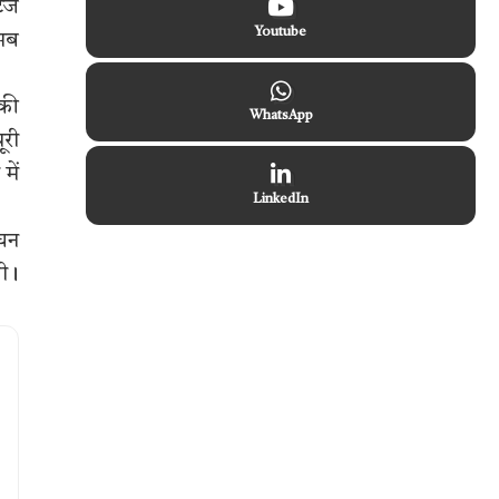
टेज
Youtube
 अब
 की
WhatsApp
ूरी
में
LinkedIn
ंघन
गी।