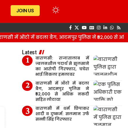
JOIN US
ी में ऑटो में बदला बैग, आदमपुर पुलिस ने ₹52,000 से अधि
Latest
वाराणसी: राजातालाब में
ज्वलनशील पदार्थ से झुलसाने
का आरोपी गिरफ्तार, चचेरा
भाई निकला हमलावर
वाराणसी में ऑटो में बदला
बैग, आदमपुर पुलिस ने
₹52,000 से अधिक नकदी
सहित लौटाया
वाराणसी में धर्म छिपाकर
शादी व दुष्कर्म: सलमान उर्फ
सन्नी सिंह गिरफ्तार