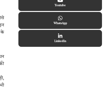
Youtube
ैसे
WhatsApp
 इन
 के
LinkedIn
ापन
 की
ही,
 भी