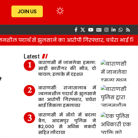
JOIN US
शील पदार्थ से झुलसाने का आरोपी गिरफ्तार, चचेरा भाई नि
Latest
वाराणसी में जानलेवा हमला:
,
साड़ी कारीगर की मौत, दो
घायल; इलाके में दहशत
वाराणसी: राजातालाब में
ज्वलनशील पदार्थ से झुलसाने
का आरोपी गिरफ्तार, चचेरा
भाई निकला हमलावर
वाराणसी में ऑटो में बदला
बैग, आदमपुर पुलिस ने
₹52,000 से अधिक नकदी
सहित लौटाया