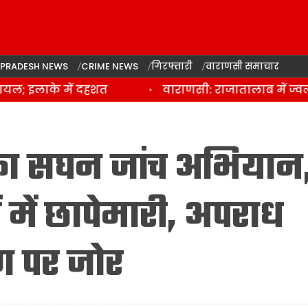
 PRADESH NEWS
CRIME NEWS
गिरफ्तारी
वाराणसी समाचार
; इलाके में दहशत
वाराणसी: राजातालाब में ज्वलन
 का सघन जांच अभियान
ं में छापेमारी, अपराध
रण पर जोर