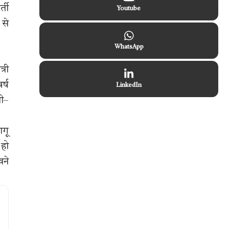
्ती
Youtube
 से
WhatsApp
्री
र्ष
LinkedIn
ली–
ागू
 हो
खने