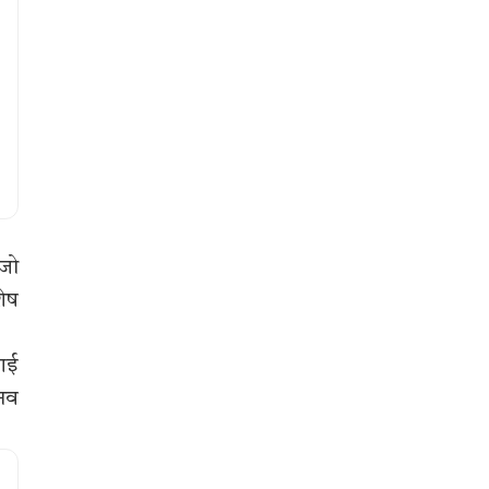
 जो
शेष
 गई
ानव