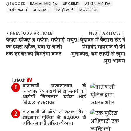
TAGGED:
RAMLALI MISHRA
UP CRIME
VISHNU MISHRA
अवैध कब्जा
खनन फर्म
भदोही कोर्ट
विजय मिश्रा
PREVIOUS ARTICLE
NEXT ARTICLE
पेट्रोल-डीजल ₹3 महंगा: महंगाई
मथुरा: वृंदावन में कैलाश खेर ने
का डबल अटैक, दवा से थाली
प्रेमानंद महाराज से की
तक हर घर का बिगड़ेगा बजट
मुलाकात, बम लहरी से झूमा
पूरा आश्रम
Latest
वाराणसी: राजातालाब में
ज्वलनशील पदार्थ से झुलसाने का
आरोपी गिरफ्तार, चचेरा भाई
निकला हमलावर
वाराणसी में ऑटो में बदला बैग,
आदमपुर पुलिस ने ₹52,000 से
अधिक नकदी सहित लौटाया