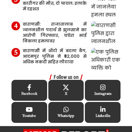
कारीगर की मौत, दो घायल; इलाके
में दहशत
वाराणसी: राजातालाब में
ज्वलनशील पदार्थ से झुलसाने का
आरोपी गिरफ्तार, चचेरा भाई
निकला हमलावर
वाराणसी में ऑटो में बदला बैग,
आदमपुर पुलिस ने ₹52,000 से
अधिक नकदी सहित लौटाया
Follow us on
Facebook
X
Instagram
Youtube
WhatsApp
LinkedIn